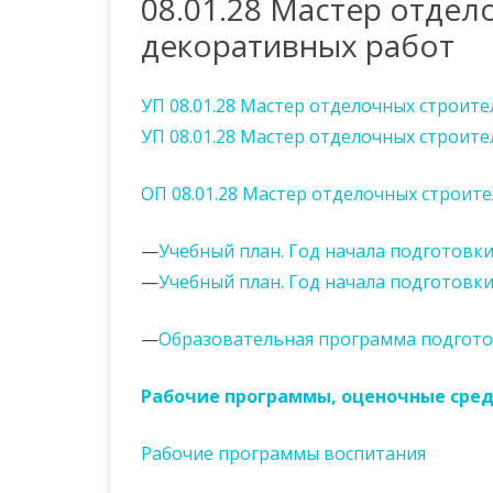
08.01.28 Мастер отдел
ОБРАЗОВАТЕЛЬНОЙ
НАШИ СОТРУДНИКИ
ФИНАНСОВАЯ ГРАМОТНОСТЬ
декоративных работ
ОРГАНИЗАЦИЕЙ
ШКОЛА НАЧИНАЮЩЕГО
СЛУЖБА МЕДИАЦИИ
ДОКУМЕНТЫ
ПЕДАГОГА
УП 08.01.28 Мастер отделочных строит
КАРТА САЙТА
ОБРАЗОВАНИЕ
НАШИ ВЕТЕРАНЫ
УП 08.01.28 Мастер отделочных строит
ОБРАЗОВАТЕЛЬНЫЕ
ВАКАНСИИ
ОП 08.01.28 Мастер отделочных строит
СТАНДАРТЫ
РУКОВОДСТВО.
—
Учебный план. Год начала подготовки
ПЕДАГОГИЧЕСКИЙ (НАУЧНО-
—
Учебный план. Год начала подготовки
ПЕДАГОГИЧЕСКИЙ) СОСТАВ
—
Образовательная программа подгото
МАТЕРИАЛЬНО-ТЕХНИЧЕСКОЕ
ОБЕСПЕЧЕНИЕ И
ОСНАЩЁННОСТЬ
Рабочие программы, оценочные сре
ОБРАЗОВАТЕЛЬНОГО
ПРОЦЕССА
Рабочие программы воспитания
ПЛАТНЫЕ ОБРАЗОВАТЕЛЬНЫЕ