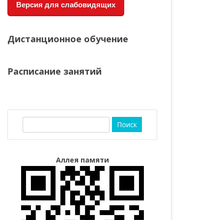
Версия для слабовидящих
Дистанционное обучение
Расписание занятий
П
о
и
с
Аллея памяти
к