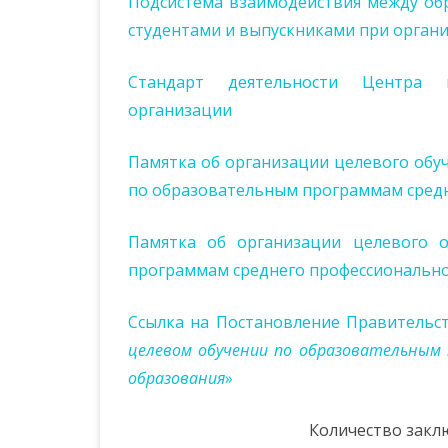
Подсистема взаимодействия между об
студентами и выпускниками при орган
ИСТОРИЯ КУЙБЫШЕВСКОГО
ПОЛИТЕХНИЧЕСКОГО
КОЛЛЕДЖА
Стандарт деятельности Центра к
организации
Памятка об организации целевого обу
по образовательным программам средн
Памятка об организации целевого 
программам среднего профессионально
Ссылка на Постановление Правительст
целевом обучении по образовательным 
образования
»
Количество закл