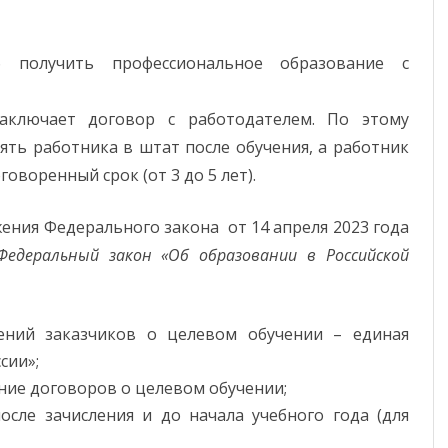
КРУЖКИ И СЕКЦИИ
получить профессиональное образование с
ПОЛИТЕХНИЧЕСКАЯ ШКОЛА
аключает договор с работодателем. По этому
НАШИ СТУДЕНТЫ
ять работника в штат после обучения, а работник
СПОРТИВНЫЙ СТУДЕНЧЕСКИЙ
оворенный срок (от 3 до 5 лет).
КЛУБ
ожения Федерального закона от 14 апреля 2023 года
ФЕДЕРАЛЬНЫЙ ПРОЕКТ
Федеральный закон «Об образовании в Российской
«ПРОФЕССИОНАЛИТЕТ»
ЦЕЛЕВОЕ ОБУЧЕНИЕ
ений заказчиков о целевом обучении – единая
сии»;
ние договоров о целевом обучении;
осле зачисления и до начала учебного года (для