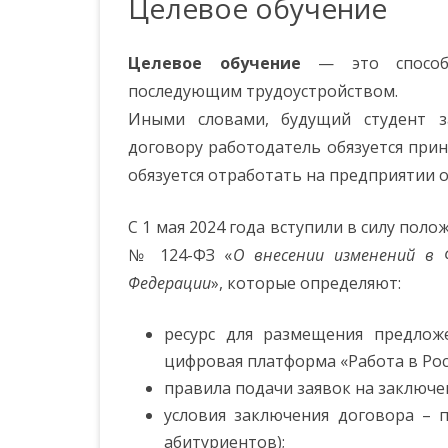
Целевое обучение
ОБРАЗОВАТЕЛЬНОЙ
НАШИ СОТРУДНИКИ
ФИНАНСОВАЯ ГРАМОТНОСТЬ
ОРГАНИЗАЦИЕЙ
ШКОЛА НАЧИНАЮЩЕГО
Целевое обучение
— это способ 
СЛУЖБА МЕДИАЦИИ
ДОКУМЕНТЫ
ПЕДАГОГА
последующим трудоустройством.
КАРТА САЙТА
ОБРАЗОВАНИЕ
Иными словами, будущий студент з
НАШИ ВЕТЕРАНЫ
договору работодатель обязуется прин
ОБРАЗОВАТЕЛЬНЫЕ
ВАКАНСИИ
обязуется отработать на предприятии ог
СТАНДАРТЫ
РУКОВОДСТВО.
С 1 мая 2024 года вступили в силу пол
ПЕДАГОГИЧЕСКИЙ (НАУЧНО-
№ 124-ФЗ «
О внесении изменений в 
ПЕДАГОГИЧЕСКИЙ) СОСТАВ
Федерации
», которые определяют:
МАТЕРИАЛЬНО-ТЕХНИЧЕСКОЕ
ресурс для размещения предлож
ОБЕСПЕЧЕНИЕ И
ОСНАЩЁННОСТЬ
цифровая платформа «Работа в Рос
ОБРАЗОВАТЕЛЬНОГО
правила подачи заявок на заключе
ПРОЦЕССА
условия заключения договора – п
абитуриентов);
ПЛАТНЫЕ ОБРАЗОВАТЕЛЬНЫЕ