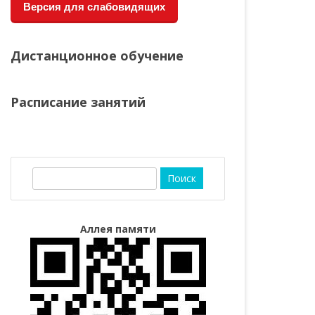
Версия для слабовидящих
Дистанционное обучение
Расписание занятий
П
о
и
с
Аллея памяти
к