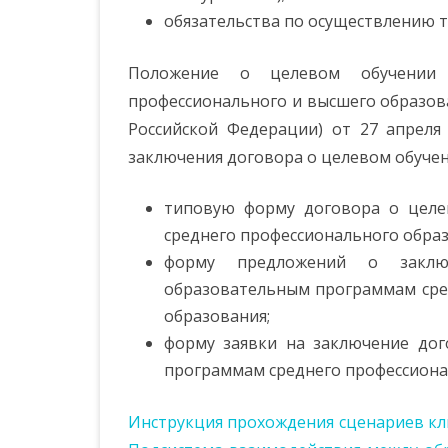
обязательства по осуществлению тр
УСЛУГИ
ФИНАНСОВО-
Положение о целевом обучении 
ХОЗЯЙСТВЕННАЯ
профессионального и высшего образов
ДЕЯТЕЛЬНОСТЬ
Российской Федерации) от 27 апреля
ВАКАНТНЫЕ МЕСТА ДЛЯ
заключения договора о целевом обучен
ОБУЧЕНИЯ (ПЕРЕВОДА)
типовую форму договора о целе
ДОСТУПНАЯ СРЕДА
среднего профессионального образ
МЕЖДУНАРОДНОЕ
форму предложений о заклю
СОТРУДНИЧЕСТВО
образовательным программам сре
образования;
СТИПЕНДИИ И ИНЫЕ ВИДЫ
форму заявки на заключение до
МАТЕРИАЛЬНОЙ ПОДДЕРЖКИ
программам среднего профессиона
ОРГАНИЗАЦИЯ ПИТАНИЯ В
ОБРАЗОВАТЕЛЬНОЙ
Инструкция прохождения сценариев кли
ОРГАНИЗАЦИИ