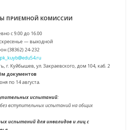
КРУЖКИ И СЕКЦИИ
ТЫ ПРИЕМНОЙ КОМИССИИ
ПОЛИТЕХНИЧЕСКАЯ ШКОЛА
вно с 9.00 до 16.00
НАШИ СТУДЕНТЫ
оскресенье — выходной
СПОРТИВНЫЙ СТУДЕНЧЕСКИЙ
он (38362) 24-232
КЛУБ
pk_kuyb@edu54.ru
, г. Куйбышев, ул. Закраевского, дом 104, каб. 2
ФЕДЕРАЛЬНЫЙ ПРОЕКТ
ём документов
«ПРОФЕССИОНАЛИТЕТ»
юня по 14 августа.
ЦЕЛЕВОЕ ОБУЧЕНИЕ
тупительных испытаний
:
 без вступительных испытаний на общих
ых испытаний для инвалидов и лиц с
вья