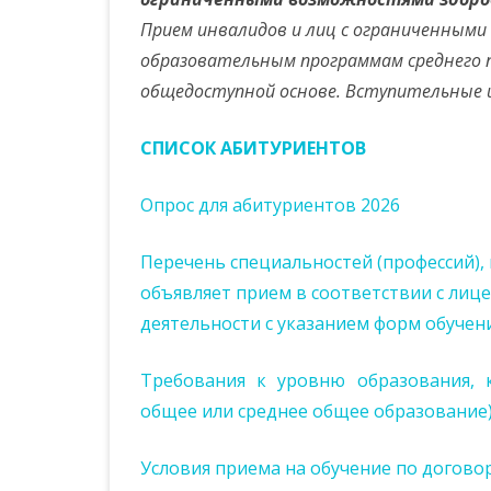
УСЛУГИ
Прием инвалидов и лиц с ограниченными
образовательным программам среднего п
ФИНАНСОВО-
общедоступной основе. Вступительные 
ХОЗЯЙСТВЕННАЯ
ДЕЯТЕЛЬНОСТЬ
СПИСОК АБИТУРИЕНТОВ
ВАКАНТНЫЕ МЕСТА ДЛЯ
ОБУЧЕНИЯ (ПЕРЕВОДА)
Опрос для абитуриентов 2026
ДОСТУПНАЯ СРЕДА
Перечень специальностей (профессий),
МЕЖДУНАРОДНОЕ
объявляет прием в соответствии с лиц
СОТРУДНИЧЕСТВО
деятельности с указанием форм обучения
СТИПЕНДИИ И ИНЫЕ ВИДЫ
Требования к уровню образования, 
МАТЕРИАЛЬНОЙ ПОДДЕРЖКИ
общее или среднее общее образование
ОРГАНИЗАЦИЯ ПИТАНИЯ В
ОБРАЗОВАТЕЛЬНОЙ
Условия приема на обучение по догово
ОРГАНИЗАЦИИ