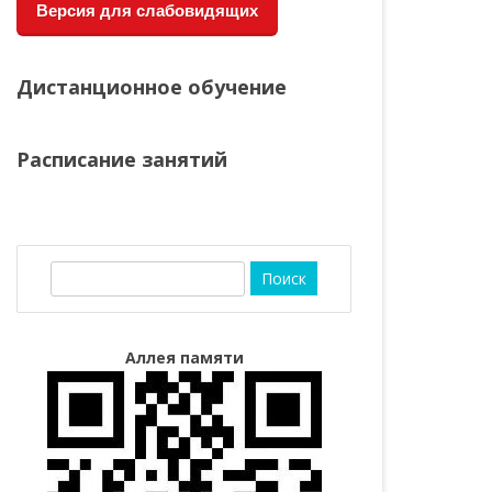
Версия для слабовидящих
Дистанционное обучение
Расписание занятий
П
о
и
с
Аллея памяти
к