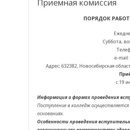
Приемная комиссия
ОБРАЗОВАТЕЛЬНОЙ
НАШИ СОТРУДНИКИ
ФИНАНСОВАЯ ГРАМОТНОСТЬ
ОРГАНИЗАЦИЕЙ
ШКОЛА НАЧИНАЮЩЕГО
ПОРЯДОК РАБО
СЛУЖБА МЕДИАЦИИ
ДОКУМЕНТЫ
ПЕДАГОГА
КАРТА САЙТА
Ежедне
ОБРАЗОВАНИЕ
НАШИ ВЕТЕРАНЫ
Суббота, в
ОБРАЗОВАТЕЛЬНЫЕ
ВАКАНСИИ
Телеф
СТАНДАРТЫ
e-mail:
РУКОВОДСТВО.
Адрес: 632382, Новосибирская область
ПЕДАГОГИЧЕСКИЙ (НАУЧНО-
При
ПЕДАГОГИЧЕСКИЙ) СОСТАВ
с 19 и
МАТЕРИАЛЬНО-ТЕХНИЧЕСКОЕ
Информация о формах проведения вс
ОБЕСПЕЧЕНИЕ И
ОСНАЩЁННОСТЬ
Поступление в колледж осуществляется
ОБРАЗОВАТЕЛЬНОГО
основаниях.
ПРОЦЕССА
Особенности проведения вступительн
ограниченными возможностями здоро
ПЛАТНЫЕ ОБРАЗОВАТЕЛЬНЫЕ