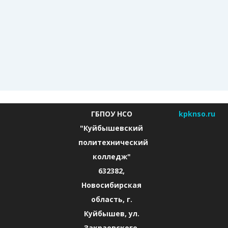
ГБПОУ НСО
kpknso.ru
"Куйбышевский
политехнический
колледж"
632382,
Новосибирская
область, г.
Куйбышев, ул.
Закраевского,