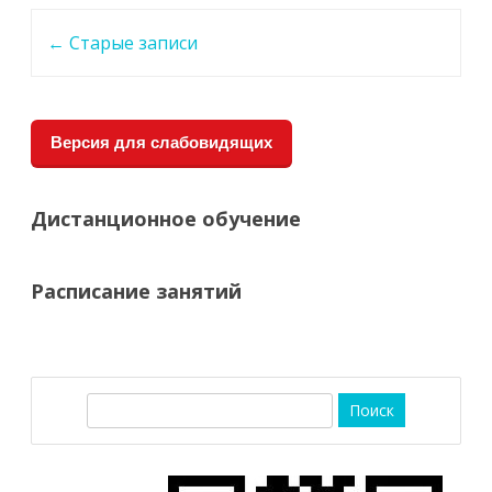
Навигация
←
Старые записи
по
записи
Версия для слабовидящих
Дистанционное обучение
Расписание занятий
П
о
и
с