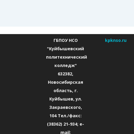
ГБПОУ НСО
kpknso.ru
"Куйбышевский
политехнический
колледж"
632382,
Новосибирская
область, г.
Куйбышев, ул.
Закраевского,
104 Тел./факс:
(38362) 21-934; e-
mail: