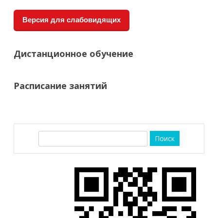
Версия для слабовидящих
Дистанционное обучение
Расписание занятий
П
о
и
с
к